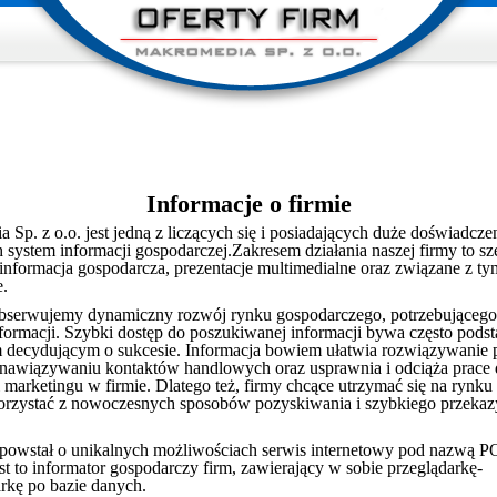
Informacje o firmie
Sp. z o.o. jest jedną z liczących się i posiadających duże doświadcze
h system informacji gospodarczej.Zakresem działania naszej firmy to s
informacja gospodarcza, prezentacje multimedialne oraz związane z ty
e.
serwujemy dynamiczny rozwój rynku gospodarczego, potrzebującego 
informacji. Szybki dostęp do poszukiwanej informacji bywa często po
 decydującym o sukcesie. Informacja bowiem ułatwia rozwiązywanie
awiązywaniu kontaktów handlowych oraz usprawnia i odciąża prace 
 marketingu w firmie. Dlatego też, firmy chcące utrzymać się na rynku
rzystać z nowoczesnych sposobów pozyskiwania i szybkiego przeka
 powstał o unikalnych możliwościach serwis internetowy pod nazwą
t to informator gospodarczy firm, zawierający w sobie przeglądarkę-
kę po bazie danych.