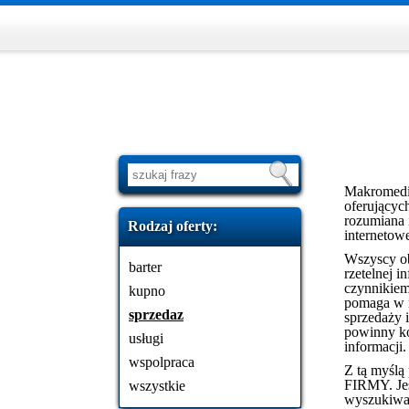
Makromedia 
oferującyc
rozumiana 
Rodzaj oferty:
internetow
Wszyscy ob
barter
rzetelnej 
czynnikiem
kupno
pomaga w n
sprzedaz
sprzedaży i
powinny ko
usługi
informacji.
wspolpraca
Z tą myślą
FIRMY. Jes
wszystkie
wyszukiwar