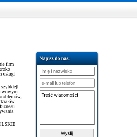
Napisz do nas:
nie firm
zeroko
m usługi
szybkieji
dstawowym
 problemów,
działów
 biznesu
zywania
 POLSKIE