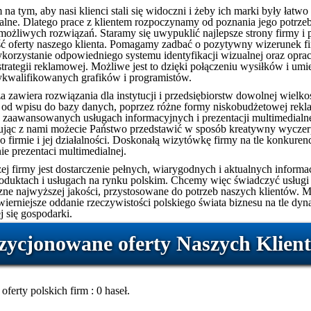
na tym, aby nasi klienci stali się widoczni i żeby ich marki były łatwo
lne. Dlatego prace z klientem rozpoczynamy od poznania jego potrzeb
 możliwych rozwiązań. Staramy się uwypuklić najlepsze strony firmy i
ść oferty naszego klienta. Pomagamy zadbać o pozytywny wizerunek f
korzystanie odpowiedniego systemu identyfikacji wizualnej oraz opra
trategii reklamowej. Możliwe jest to dzięki połączeniu wysiłków i umie
walifikowanych grafików i programistów.
a zawiera rozwiązania dla instytucji i przedsiębiorstw dowolnej wielko
 od wpisu do bazy danych, poprzez różne formy niskobudżetowej rekl
 zaawansowanych usługach informacyjnych i prezentacji multimedialne
jąc z nami możecie Państwo przedstawić w sposób kreatywny wyczer
o firmie i jej działalności. Doskonałą wizytówkę firmy na tle konkuren
ie prezentaci multimedialnej.
ej firmy jest dostarczenie pełnych, wiarygodnych i aktualnych informac
roduktach i usługach na rynku polskim. Chcemy więc świadczyć usługi
zne najwyższej jakości, przystosowane do potrzeb naszych klientów. M
jwierniejsze oddanie rzeczywistości polskiego świata biznesu na tle dy
j się gospodarki.
zycjonowane oferty Naszych Klien
oferty polskich firm : 0 haseł.