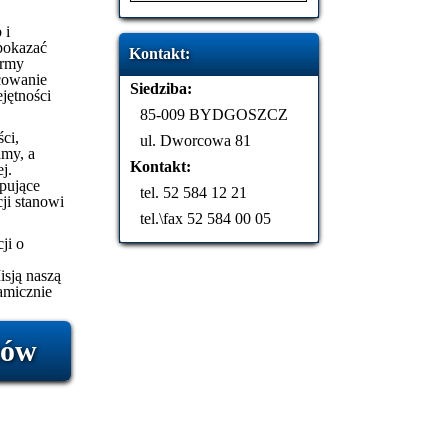
 i
 pokazać
Kontakt:
irmy
cowanie
Siedziba:
jętności
85-009 BYDGOSZCZ
ści,
ul. Dworcowa 81
amy, a
Kontakt:
j.
pujące
tel. 52 584 12 21
cji stanowi
tel.\fax 52 584 00 05
ji o
isją naszą
namicznie
tów