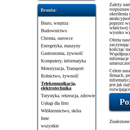
Zależy nam 
rozpoznawa
Branża:
określenia
atrakcyjno
Biuro, wnętrza
poprzez wy
właściwej s
Budownictwo
wysoko wyk
Chemia, surowce
Oferta nasz
zaczynając
Energetyka, maszyny
kończąc na
Gastronomia, żywność
Współpracu
informacje 
Komputery, informatyka
umieszczen
Motoryzacja, Transport
Celem nasz
firmach, p
Rolnictwo, żywność
informatyc
Telekomunikacja,
jest jak na
elektrotechnika
rozwijające
Turystyka, rekreacja, zdrowie
Po
Usługi dla firm
Włókiennictwo, skóra
Inne
Znalezione 
wszystkie