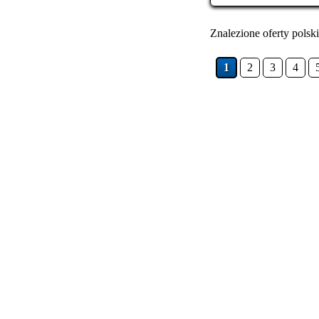
Znalezione oferty polski
1
2
3
4