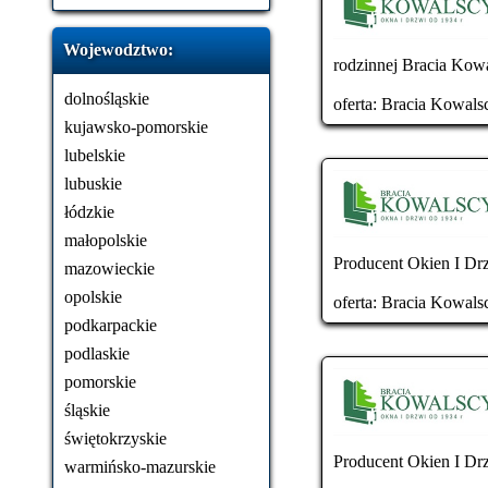
Wojewodztwo:
rodzinnej Bracia Kowal
dolnośląskie
oferta:
Bracia Kowals
kujawsko-pomorskie
lubelskie
lubuskie
łódzkie
małopolskie
Producent Okien I Drz
mazowieckie
opolskie
oferta:
Bracia Kowals
podkarpackie
podlaskie
pomorskie
śląskie
świętokrzyskie
Producent Okien I Drz
warmińsko-mazurskie