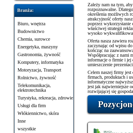
Zależy nam na tym, aby n
rozpoznawalne. Dlatego
Branża:
określenia możliwych ro
atrakcyjność oferty na
Biuro, wnętrza
poprzez wykorzystanie 
właściwej strategii rek
Budownictwo
wysoko wykwalifikowan
Chemia, surowce
Oferta nasza zawiera roz
zaczynając od wpisu do
Energetyka, maszyny
kończąc na zaawansowan
Gastronomia, żywność
Współpracując z nami 
informacje o firmie i je
Komputery, informatyka
umieszczenie prezentaci
Motoryzacja, Transport
Celem naszej firmy jest
firmach, produktach i 
Rolnictwo, żywność
informatyczne najwyższe
Telekomunikacja,
jest jak najwierniejsze 
elektrotechnika
rozwijającej się gospoda
Turystyka, rekreacja, zdrowie
Pozycjon
Usługi dla firm
Włókiennictwo, skóra
Inne
wszystkie