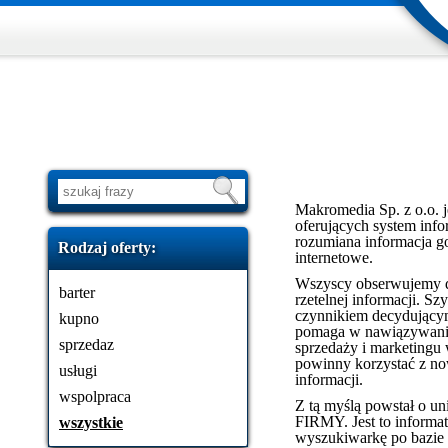
Makromedia Sp. z o.o. j
oferujących system info
rozumiana informacja go
Rodzaj oferty:
internetowe.
Wszyscy obserwujemy d
barter
rzetelnej informacji. 
czynnikiem decydującym
kupno
pomaga w nawiązywaniu
sprzedaz
sprzedaży i marketingu 
powinny korzystać z n
usługi
informacji.
wspolpraca
Z tą myślą powstał o u
FIRMY. Jest to informat
wszystkie
wyszukiwarkę po bazie