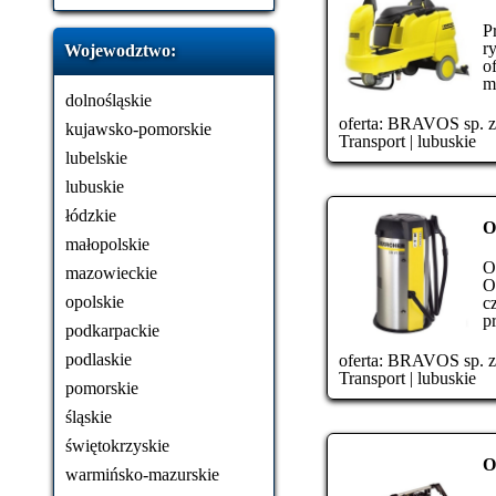
P
r
Wojewodztwo:
o
m.
dolnośląskie
oferta:
BRAVOS sp. z o
kujawsko-pomorskie
Transport
|
lubuskie
lubelskie
lubuskie
łódzkie
O
małopolskie
O
mazowieckie
O
opolskie
c
p
podkarpackie
podlaskie
oferta:
BRAVOS sp. z o
Transport
|
lubuskie
pomorskie
śląskie
świętokrzyskie
O
warmińsko-mazurskie