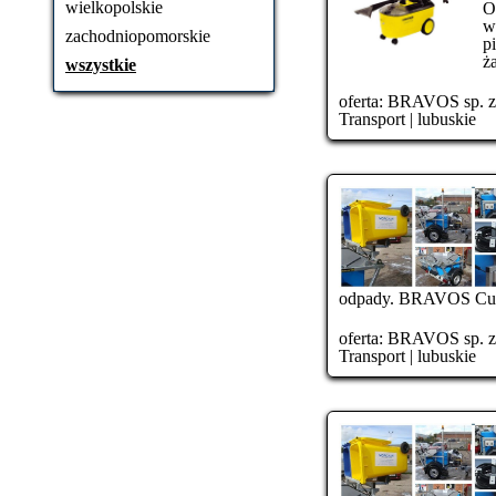
wielkopolskie
O
w
zachodniopomorskie
p
ża
wszystkie
oferta:
BRAVOS sp. z o
Transport
|
lubuskie
odpady. BRAVOS Cust
oferta:
BRAVOS sp. z o
Transport
|
lubuskie