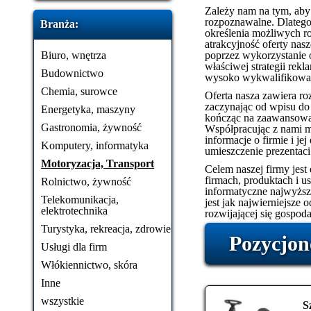
Zależy nam na tym, aby n
rozpoznawalne. Dlatego
Branża:
określenia możliwych ro
atrakcyjność oferty na
Biuro, wnętrza
poprzez wykorzystanie 
właściwej strategii rek
Budownictwo
wysoko wykwalifikowan
Chemia, surowce
Oferta nasza zawiera roz
zaczynając od wpisu do
Energetyka, maszyny
kończąc na zaawansowan
Gastronomia, żywność
Współpracując z nami 
informacje o firmie i je
Komputery, informatyka
umieszczenie prezentaci
Motoryzacja, Transport
Celem naszej firmy jest
firmach, produktach i 
Rolnictwo, żywność
informatyczne najwyższe
Telekomunikacja,
jest jak najwierniejsze 
elektrotechnika
rozwijającej się gospoda
Turystyka, rekreacja, zdrowie
Pozycjon
Usługi dla firm
Włókiennictwo, skóra
Inne
wszystkie
S