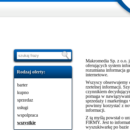
Makromedia Sp. z o.o. j
oferujących system info
rozumiana informacja go
Rodzaj oferty:
internetowe.
Wszyscy obserwujemy d
barter
rzetelnej informacji. 
czynnikiem decydującym
kupno
pomaga w nawiązywaniu
sprzedaz
sprzedaży i marketingu 
powinny korzystać z n
usługi
informacji.
wspolpraca
Z tą myślą powstał o u
FIRMY. Jest to informat
wszystkie
wyszukiwarkę po bazie