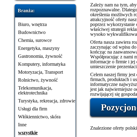
Zależy nam na tym, aby n
rozpoznawalne. Dlatego
Branża:
określenia możliwych ro
atrakcyjność oferty na
Biuro, wnętrza
poprzez wykorzystanie 
właściwej strategii rek
Budownictwo
wysoko wykwalifikowan
Chemia, surowce
Oferta nasza zawiera roz
zaczynając od wpisu do
Energetyka, maszyny
kończąc na zaawansowan
Gastronomia, żywność
Współpracując z nami 
informacje o firmie i je
Komputery, informatyka
umieszczenie prezentaci
Motoryzacja, Transport
Celem naszej firmy jest
firmach, produktach i 
Rolnictwo, żywność
informatyczne najwyższe
Telekomunikacja,
jest jak najwierniejsze 
elektrotechnika
rozwijającej się gospoda
Turystyka, rekreacja, zdrowie
Pozycjon
Usługi dla firm
Włókiennictwo, skóra
Inne
Znalezione oferty polski
wszystkie