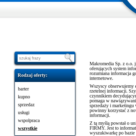
Makromedia Sp. z o.o. j
oferujących system info
rozumiana informacja go
Rodzaj oferty:
internetowe.
Wszyscy obserwujemy d
barter
rzetelnej informacji. 
czynnikiem decydującym
kupno
pomaga w nawiązywaniu
sprzedaz
sprzedaży i marketingu 
powinny korzystać z n
usługi
informacji.
wspolpraca
Z tą myślą powstał o u
FIRMY. Jest to informat
wszystkie
wyszukiwarkę po bazie