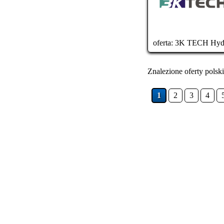
oferta:
3K TECH Hydr
Znalezione oferty polski
1
2
3
4