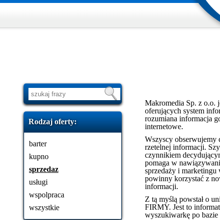
Makromedia Sp. z o.o. j
oferujących system info
rozumiana informacja go
Rodzaj oferty:
internetowe.
Wszyscy obserwujemy d
barter
rzetelnej informacji. 
czynnikiem decydującym
kupno
pomaga w nawiązywaniu
sprzedaz
sprzedaży i marketingu 
powinny korzystać z n
usługi
informacji.
wspolpraca
Z tą myślą powstał o u
FIRMY. Jest to informat
wszystkie
wyszukiwarkę po bazie