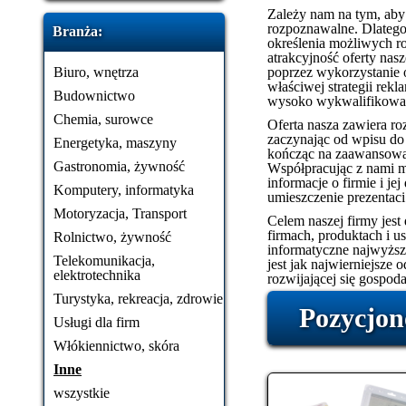
Zależy nam na tym, aby n
rozpoznawalne. Dlatego
Branża:
określenia możliwych ro
atrakcyjność oferty na
Biuro, wnętrza
poprzez wykorzystanie 
właściwej strategii rek
Budownictwo
wysoko wykwalifikowan
Chemia, surowce
Oferta nasza zawiera roz
zaczynając od wpisu do
Energetyka, maszyny
kończąc na zaawansowan
Gastronomia, żywność
Współpracując z nami 
informacje o firmie i je
Komputery, informatyka
umieszczenie prezentaci
Motoryzacja, Transport
Celem naszej firmy jest
firmach, produktach i 
Rolnictwo, żywność
informatyczne najwyższe
Telekomunikacja,
jest jak najwierniejsze 
elektrotechnika
rozwijającej się gospoda
Turystyka, rekreacja, zdrowie
Pozycjon
Usługi dla firm
Włókiennictwo, skóra
Inne
wszystkie