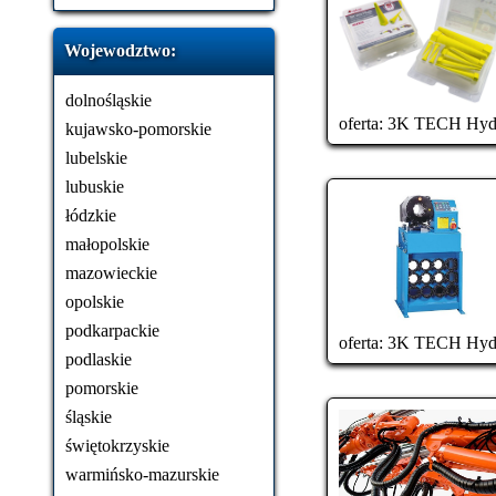
Wojewodztwo:
dolnośląskie
oferta:
3K TECH Hydr
kujawsko-pomorskie
lubelskie
lubuskie
łódzkie
małopolskie
mazowieckie
opolskie
podkarpackie
oferta:
3K TECH Hydr
podlaskie
pomorskie
śląskie
świętokrzyskie
warmińsko-mazurskie