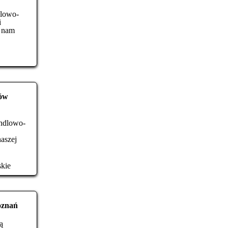
dlowo-
i
a nam
dów
andlowo-
aszej
skie
oznań
ą