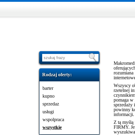
Makromedia 
oferującyc
rozumiana 
Rodzaj oferty:
internetow
Wszyscy ob
barter
rzetelnej 
czynnikiem
kupno
pomaga w n
sprzedaz
sprzedaży i
powinny ko
usługi
informacji.
wspolpraca
Z tą myślą
FIRMY. Jes
wszystkie
wyszukiwar