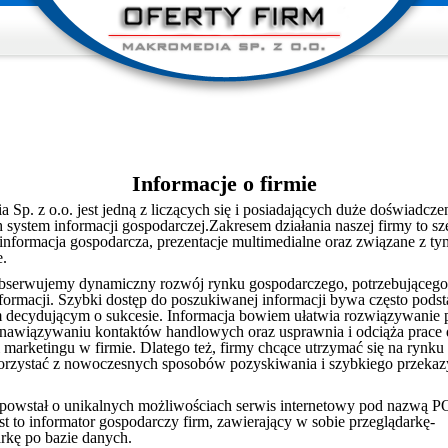
Informacje o firmie
Sp. z o.o. jest jedną z liczących się i posiadających duże doświadcze
h system informacji gospodarczej.Zakresem działania naszej firmy to s
informacja gospodarcza, prezentacje multimedialne oraz związane z ty
e.
serwujemy dynamiczny rozwój rynku gospodarczego, potrzebującego 
informacji. Szybki dostęp do poszukiwanej informacji bywa często po
 decydującym o sukcesie. Informacja bowiem ułatwia rozwiązywanie
awiązywaniu kontaktów handlowych oraz usprawnia i odciąża prace 
 marketingu w firmie. Dlatego też, firmy chcące utrzymać się na rynku
rzystać z nowoczesnych sposobów pozyskiwania i szybkiego przeka
 powstał o unikalnych możliwościach serwis internetowy pod nazwą
t to informator gospodarczy firm, zawierający w sobie przeglądarkę-
kę po bazie danych.