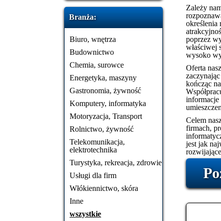
Zależy nam 
rozpoznawa
Branża:
określenia
atrakcyjno
Biuro, wnętrza
poprzez wy
właściwej s
Budownictwo
wysoko wyk
Chemia, surowce
Oferta nasz
zaczynając
Energetyka, maszyny
kończąc na
Gastronomia, żywność
Współpracu
informacje 
Komputery, informatyka
umieszczen
Motoryzacja, Transport
Celem nasz
firmach, p
Rolnictwo, żywność
informatyc
Telekomunikacja,
jest jak na
elektrotechnika
rozwijające
Turystyka, rekreacja, zdrowie
Po
Usługi dla firm
Włókiennictwo, skóra
Inne
wszystkie