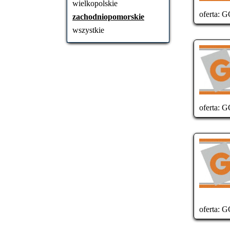
wielkopolskie
oferta:
GÓ
zachodniopomorskie
wszystkie
oferta:
GÓ
oferta:
GÓ