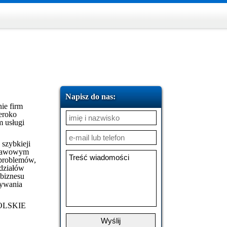
Napisz do nas:
nie firm
zeroko
m usługi
szybkieji
dstawowym
 problemów,
działów
 biznesu
zywania
 POLSKIE