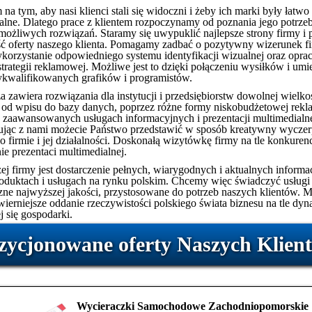
na tym, aby nasi klienci stali się widoczni i żeby ich marki były łatwo
lne. Dlatego prace z klientem rozpoczynamy od poznania jego potrzeb
 możliwych rozwiązań. Staramy się uwypuklić najlepsze strony firmy i
ść oferty naszego klienta. Pomagamy zadbać o pozytywny wizerunek f
korzystanie odpowiedniego systemu identyfikacji wizualnej oraz opra
trategii reklamowej. Możliwe jest to dzięki połączeniu wysiłków i umie
walifikowanych grafików i programistów.
a zawiera rozwiązania dla instytucji i przedsiębiorstw dowolnej wielko
 od wpisu do bazy danych, poprzez różne formy niskobudżetowej rekl
 zaawansowanych usługach informacyjnych i prezentacji multimedialne
jąc z nami możecie Państwo przedstawić w sposób kreatywny wyczer
o firmie i jej działalności. Doskonałą wizytówkę firmy na tle konkuren
ie prezentaci multimedialnej.
ej firmy jest dostarczenie pełnych, wiarygodnych i aktualnych informac
roduktach i usługach na rynku polskim. Chcemy więc świadczyć usługi
zne najwyższej jakości, przystosowane do potrzeb naszych klientów. M
jwierniejsze oddanie rzeczywistości polskiego świata biznesu na tle dy
j się gospodarki.
zycjonowane oferty Naszych Klien
Wycieraczki Samochodowe Zachodniopomorskie