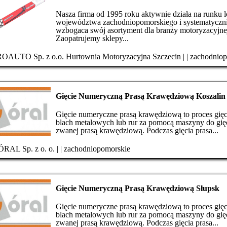
Nasza firma od 1995 roku aktywnie działa na runku 
województwa zachodniopomorskiego i systematyczn
wzbogaca swój asortyment dla branży motoryzacyjne
Zaopatrujemy sklepy...
OAUTO Sp. z o.o. Hurtownia Motoryzacyjna Szczecin
|
|
zachodniop
Gięcie Numeryczną Prasą Krawędziową Koszalin
Gięcie numeryczne prasą krawędziową to proces gięc
blach metalowych lub rur za pomocą maszyny do gię
zwanej prasą krawędziową. Podczas gięcia prasa...
RAL Sp. z o. o.
|
|
zachodniopomorskie
Gięcie Numeryczną Prasą Krawędziową Słupsk
Gięcie numeryczne prasą krawędziową to proces gięc
blach metalowych lub rur za pomocą maszyny do gię
zwanej prasą krawędziową. Podczas gięcia prasa...