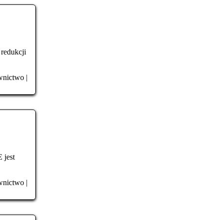
redukcji
nictwo
|
jest
nictwo
|