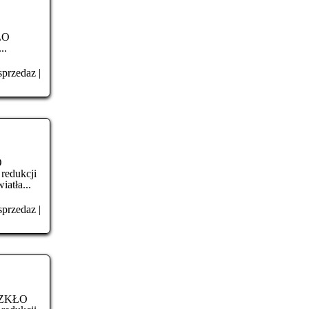
ŁO
..
sprzedaz
|
O
redukcji
atła...
sprzedaz
|
ZKŁO