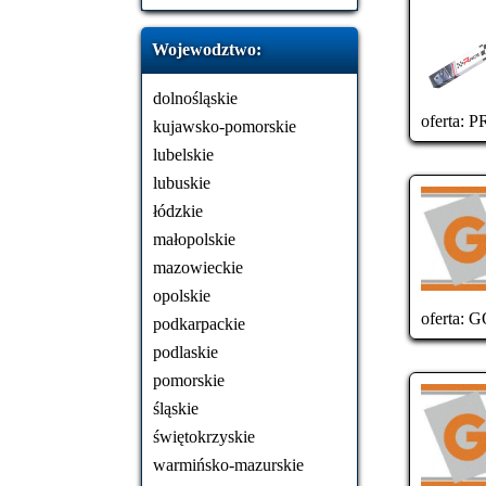
Wojewodztwo:
dolnośląskie
oferta:
PR
kujawsko-pomorskie
lubelskie
lubuskie
łódzkie
małopolskie
mazowieckie
opolskie
oferta:
GÓ
podkarpackie
podlaskie
pomorskie
śląskie
świętokrzyskie
warmińsko-mazurskie