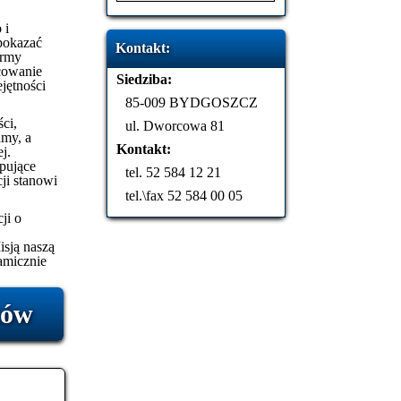
 i
 pokazać
Kontakt:
irmy
cowanie
Siedziba:
jętności
85-009 BYDGOSZCZ
ści,
ul. Dworcowa 81
amy, a
Kontakt:
j.
pujące
tel. 52 584 12 21
cji stanowi
tel.\fax 52 584 00 05
ji o
isją naszą
namicznie
tów