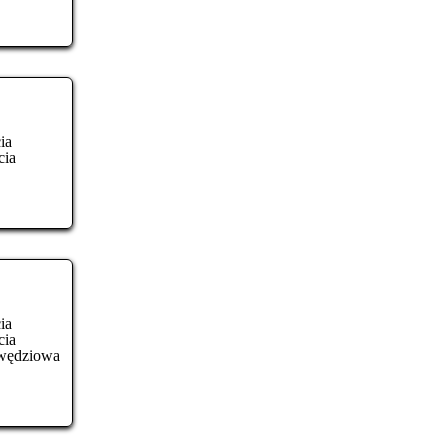
ia
cia
ia
cia
awędziowa