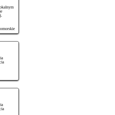
lokalnym
ie
j.
omorskie
ia
cia
ia
cia