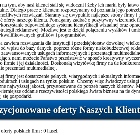
na tym, aby nasi klienci stali się widoczni i żeby ich marki były łatwo
lne. Dlatego prace z klientem rozpoczynamy od poznania jego potrzeb
 możliwych rozwiązań. Staramy się uwypuklić najlepsze strony firmy i
ść oferty naszego klienta. Pomagamy zadbać o pozytywny wizerunek f
korzystanie odpowiedniego systemu identyfikacji wizualnej oraz opra
trategii reklamowej. Możliwe jest to dzięki połączeniu wysiłków i umie
walifikowanych grafików i programistów.
a zawiera rozwiązania dla instytucji i przedsiębiorstw dowolnej wielko
 od wpisu do bazy danych, poprzez różne formy niskobudżetowej rekl
 zaawansowanych usługach informacyjnych i prezentacji multimedialne
jąc z nami możecie Państwo przedstawić w sposób kreatywny wyczer
o firmie i jej działalności. Doskonałą wizytówkę firmy na tle konkuren
ie prezentaci multimedialnej.
ej firmy jest dostarczenie pełnych, wiarygodnych i aktualnych informac
roduktach i usługach na rynku polskim. Chcemy więc świadczyć usługi
zne najwyższej jakości, przystosowane do potrzeb naszych klientów. M
jwierniejsze oddanie rzeczywistości polskiego świata biznesu na tle dy
j się gospodarki.
zycjonowane oferty Naszych Klien
oferty polskich firm : 0 haseł.