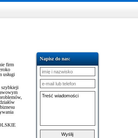
Napisz do nas:
nie firm
zeroko
m usługi
szybkieji
dstawowym
 problemów,
działów
 biznesu
zywania
 POLSKIE