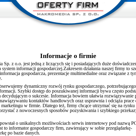
Informacje o firmie
Sp. z o.o. jest jedną z liczących się i posiadających duże doświadcze
h system informacji gospodarczej.Zakresem działania naszej firmy to s
informacja gospodarcza, prezentacje multimedialne oraz związane z ty
e.
serwujemy dynamiczny rozwój rynku gospodarczego, potrzebującego 
informacji. Szybki dostęp do poszukiwanej informacji bywa często po
 decydującym o sukcesie. Informacja bowiem ułatwia rozwiązywanie
awiązywaniu kontaktów handlowych oraz usprawnia i odciąża prace 
 marketingu w firmie. Dlatego też, firmy chcące utrzymać się na rynku
rzystać z nowoczesnych sposobów pozyskiwania i szybkiego przeka
 powstał o unikalnych możliwościach serwis internetowy pod nazwą
t to informator gospodarczy firm, zawierający w sobie przeglądarkę-
kę po bazie danych.