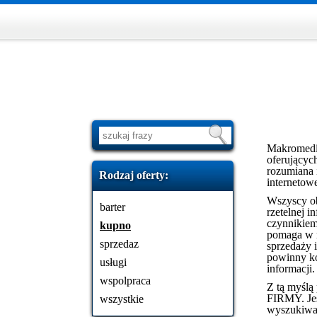
Makromedia 
oferującyc
rozumiana 
Rodzaj oferty:
internetow
Wszyscy ob
barter
rzetelnej 
czynnikiem
kupno
pomaga w n
sprzedaz
sprzedaży i
powinny ko
usługi
informacji.
wspolpraca
Z tą myślą
FIRMY. Jes
wszystkie
wyszukiwar