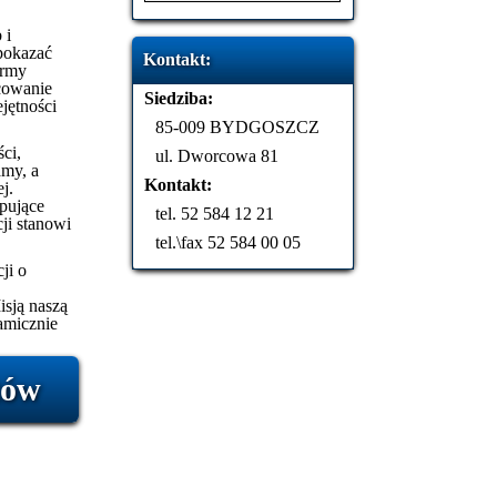
 i
 pokazać
Kontakt:
irmy
cowanie
Siedziba:
jętności
85-009 BYDGOSZCZ
ści,
ul. Dworcowa 81
amy, a
Kontakt:
j.
pujące
tel. 52 584 12 21
cji stanowi
tel.\fax 52 584 00 05
ji o
isją naszą
namicznie
tów