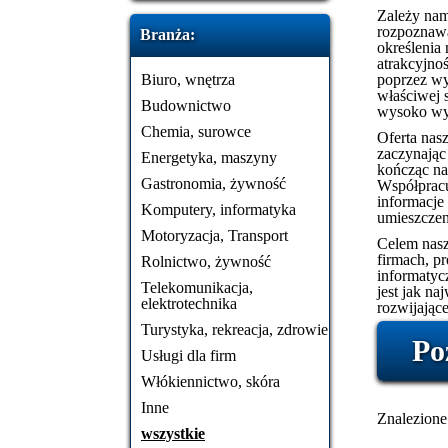
Zależy nam 
rozpoznawa
Branża:
określenia
atrakcyjno
Biuro, wnętrza
poprzez wy
właściwej s
Budownictwo
wysoko wyk
Chemia, surowce
Oferta nasz
zaczynając
Energetyka, maszyny
kończąc na
Gastronomia, żywność
Współpracu
informacje 
Komputery, informatyka
umieszczen
Motoryzacja, Transport
Celem nasz
firmach, p
Rolnictwo, żywność
informatyc
Telekomunikacja,
jest jak na
elektrotechnika
rozwijające
Turystyka, rekreacja, zdrowie
Po
Usługi dla firm
Włókiennictwo, skóra
Inne
Znalezione 
wszystkie