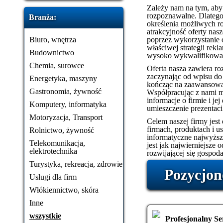
Zależy nam na tym, aby n
rozpoznawalne. Dlatego
Branża:
określenia możliwych ro
atrakcyjność oferty na
Biuro, wnętrza
poprzez wykorzystanie 
właściwej strategii rek
Budownictwo
wysoko wykwalifikowan
Chemia, surowce
Oferta nasza zawiera roz
zaczynając od wpisu do
Energetyka, maszyny
kończąc na zaawansowan
Gastronomia, żywność
Współpracując z nami 
informacje o firmie i je
Komputery, informatyka
umieszczenie prezentaci
Motoryzacja, Transport
Celem naszej firmy jest
firmach, produktach i 
Rolnictwo, żywność
informatyczne najwyższe
Telekomunikacja,
jest jak najwierniejsze 
elektrotechnika
rozwijającej się gospoda
Turystyka, rekreacja, zdrowie
Pozycjon
Usługi dla firm
Włókiennictwo, skóra
Inne
wszystkie
Profesjonalny S