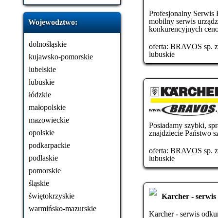
Profesjonalny Serwis
mobilny serwis urządz
Wojewodztwo:
konkurencyjnych ceno
dolnośląskie
oferta:
BRAVOS sp. z o
lubuskie
kujawsko-pomorskie
lubelskie
lubuskie
łódzkie
małopolskie
mazowieckie
Posiadamy szybki, spr
opolskie
znajdziecie Państwo 
podkarpackie
oferta:
BRAVOS sp. z o
podlaskie
lubuskie
pomorskie
śląskie
świętokrzyskie
Karcher - serwi
warmińsko-mazurskie
Karcher - serwis odk