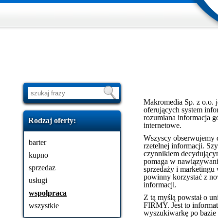
Makromedia Sp. z o.o. j
oferujących system info
rozumiana informacja go
Rodzaj oferty:
internetowe.
Wszyscy obserwujemy d
barter
rzetelnej informacji. 
czynnikiem decydującym
kupno
pomaga w nawiązywaniu
sprzedaz
sprzedaży i marketingu 
powinny korzystać z n
usługi
informacji.
wspolpraca
Z tą myślą powstał o u
FIRMY. Jest to informat
wszystkie
wyszukiwarkę po bazie