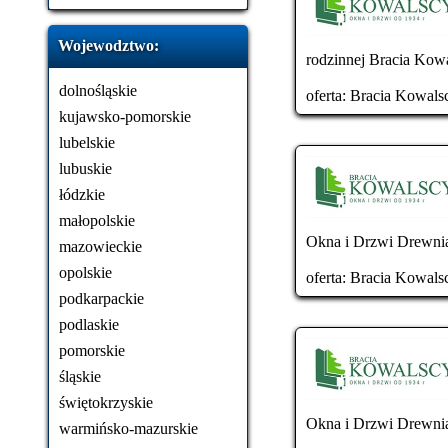
Wojewodztwo:
rodzinnej Bracia Kowal
dolnośląskie
oferta:
Bracia Kowals
kujawsko-pomorskie
lubelskie
lubuskie
łódzkie
małopolskie
Okna i Drzwi Drewnia
mazowieckie
opolskie
oferta:
Bracia Kowals
podkarpackie
podlaskie
pomorskie
śląskie
świętokrzyskie
Okna i Drzwi Drewnia
warmińsko-mazurskie