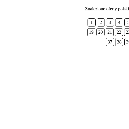
Znalezione oferty polski
1
2
3
4
19
20
21
22
2
37
38
3