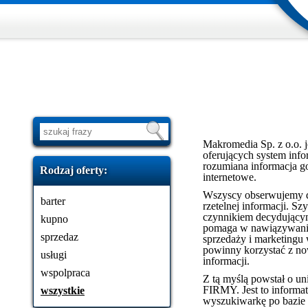
Makromedia Sp. z o.o. j
oferujących system info
rozumiana informacja go
Rodzaj oferty:
internetowe.
Wszyscy obserwujemy d
barter
rzetelnej informacji. 
czynnikiem decydującym
kupno
pomaga w nawiązywaniu
sprzedaz
sprzedaży i marketingu 
powinny korzystać z n
usługi
informacji.
wspolpraca
Z tą myślą powstał o u
FIRMY. Jest to informat
wszystkie
wyszukiwarkę po bazie