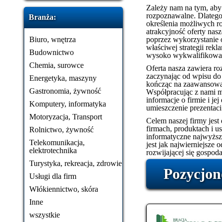
Zależy nam na tym, aby n
rozpoznawalne. Dlatego
Branża:
określenia możliwych ro
atrakcyjność oferty na
Biuro, wnętrza
poprzez wykorzystanie 
właściwej strategii rek
Budownictwo
wysoko wykwalifikowan
Chemia, surowce
Oferta nasza zawiera roz
zaczynając od wpisu do
Energetyka, maszyny
kończąc na zaawansowan
Gastronomia, żywność
Współpracując z nami 
informacje o firmie i je
Komputery, informatyka
umieszczenie prezentaci
Motoryzacja, Transport
Celem naszej firmy jest
firmach, produktach i 
Rolnictwo, żywność
informatyczne najwyższe
Telekomunikacja,
jest jak najwierniejsze 
elektrotechnika
rozwijającej się gospoda
Turystyka, rekreacja, zdrowie
Pozycjon
Usługi dla firm
Włókiennictwo, skóra
Inne
wszystkie