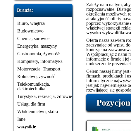
Zależy nam na tym, aby n
rozpoznawalne. Dlatego
Branża:
określenia możliwych ro
atrakcyjność oferty na
Biuro, wnętrza
poprzez wykorzystanie 
właściwej strategii rek
Budownictwo
wysoko wykwalifikowan
Chemia, surowce
Oferta nasza zawiera roz
zaczynając od wpisu do
Energetyka, maszyny
kończąc na zaawansowan
Gastronomia, żywność
Współpracując z nami 
informacje o firmie i je
Komputery, informatyka
umieszczenie prezentaci
Motoryzacja, Transport
Celem naszej firmy jest
firmach, produktach i 
Rolnictwo, żywność
informatyczne najwyższe
Telekomunikacja,
jest jak najwierniejsze 
elektrotechnika
rozwijającej się gospoda
Turystyka, rekreacja, zdrowie
Pozycjon
Usługi dla firm
Włókiennictwo, skóra
Inne
wszystkie