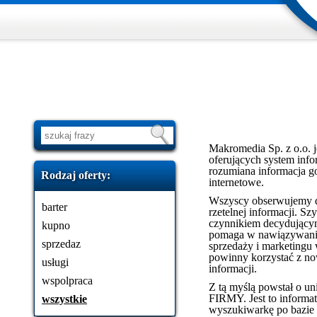
Makromedia Sp. z o.o. j
oferujących system info
rozumiana informacja go
Rodzaj oferty:
internetowe.
Wszyscy obserwujemy d
barter
rzetelnej informacji. 
czynnikiem decydującym
kupno
pomaga w nawiązywaniu
sprzedaz
sprzedaży i marketingu 
powinny korzystać z n
usługi
informacji.
wspolpraca
Z tą myślą powstał o u
FIRMY. Jest to informat
wszystkie
wyszukiwarkę po bazie