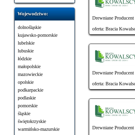
Wojewodztwo:
Drewniane Producent T
dolnośląskie
oferta:
Bracia Kowals
kujawsko-pomorskie
lubelskie
lubuskie
łódzkie
małopolskie
Drewniane Producent T
mazowieckie
opolskie
oferta:
Bracia Kowals
podkarpackie
podlaskie
pomorskie
śląskie
świętokrzyskie
Drewniane Producent T
warmińsko-mazurskie