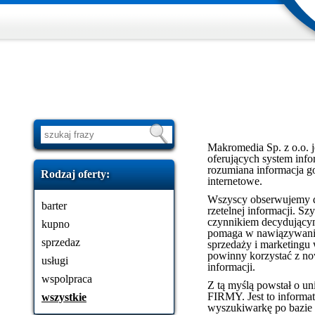
Makromedia Sp. z o.o. j
oferujących system info
rozumiana informacja go
Rodzaj oferty:
internetowe.
Wszyscy obserwujemy d
barter
rzetelnej informacji. 
czynnikiem decydującym
kupno
pomaga w nawiązywaniu
sprzedaz
sprzedaży i marketingu 
powinny korzystać z n
usługi
informacji.
wspolpraca
Z tą myślą powstał o u
FIRMY. Jest to informat
wszystkie
wyszukiwarkę po bazie