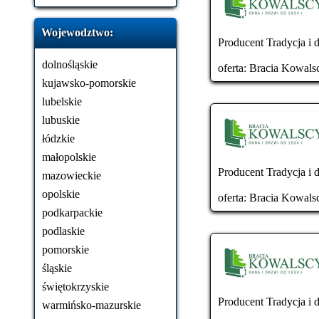
Wojewodztwo:
Producent Tradycja i d
dolnośląskie
oferta:
Bracia Kowals
kujawsko-pomorskie
lubelskie
lubuskie
łódzkie
małopolskie
Producent Tradycja i 
mazowieckie
opolskie
oferta:
Bracia Kowals
podkarpackie
podlaskie
pomorskie
śląskie
świętokrzyskie
Producent Tradycja i d
warmińsko-mazurskie