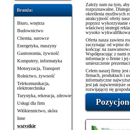
Zależy nam na tym, aby n
rozpoznawalne. Dlatego
Branża:
określenia możliwych ro
atrakcyjność oferty na
Biuro, wnętrza
poprzez wykorzystanie 
właściwej strategii rek
Budownictwo
wysoko wykwalifikowan
Chemia, surowce
Oferta nasza zawiera roz
zaczynając od wpisu do
Energetyka, maszyny
kończąc na zaawansowan
Gastronomia, żywność
Współpracując z nami 
informacje o firmie i je
Komputery, informatyka
umieszczenie prezentaci
Motoryzacja, Transport
Celem naszej firmy jest
firmach, produktach i 
Rolnictwo, żywność
informatyczne najwyższe
Telekomunikacja,
jest jak najwierniejsze 
elektrotechnika
rozwijającej się gospoda
Turystyka, rekreacja, zdrowie
Pozycjon
Usługi dla firm
Włókiennictwo, skóra
Inne
wszystkie