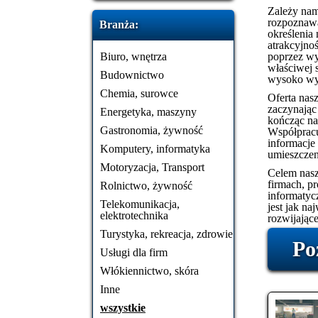
Zależy nam 
rozpoznawa
Branża:
określenia
atrakcyjno
Biuro, wnętrza
poprzez wy
właściwej s
Budownictwo
wysoko wyk
Chemia, surowce
Oferta nasz
zaczynając
Energetyka, maszyny
kończąc na
Gastronomia, żywność
Współpracu
informacje 
Komputery, informatyka
umieszczen
Motoryzacja, Transport
Celem nasz
firmach, p
Rolnictwo, żywność
informatyc
Telekomunikacja,
jest jak na
elektrotechnika
rozwijające
Turystyka, rekreacja, zdrowie
Po
Usługi dla firm
Włókiennictwo, skóra
Inne
wszystkie