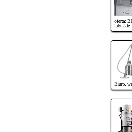
oferta:
BR
lubuskie
Biuro, w