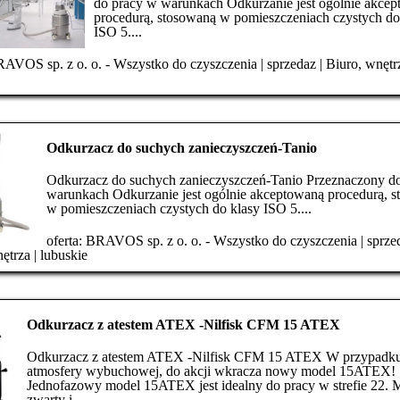
do pracy w warunkach Odkurzanie jest ogólnie akce
procedurą, stosowaną w pomieszczeniach czystych do
ISO 5....
AVOS sp. z o. o. - Wszystko do czyszczenia
|
sprzedaz
|
Biuro, wnętr
Odkurzacz do suchych zanieczyszczeń-Tanio
Odkurzacz do suchych zanieczyszczeń-Tanio Przeznaczony d
warunkach Odkurzanie jest ogólnie akceptowaną procedurą, 
w pomieszczeniach czystych do klasy ISO 5....
oferta:
BRAVOS sp. z o. o. - Wszystko do czyszczenia
|
sprze
nętrza
|
lubuskie
Odkurzacz z atestem ATEX -Nilfisk CFM 15 ATEX
Odkurzacz z atestem ATEX -Nilfisk CFM 15 ATEX W przypadk
atmosfery wybuchowej, do akcji wkracza nowy model 15ATEX!
Jednofazowy model 15ATEX jest idealny do pracy w strefie 22. M
zwarty i...