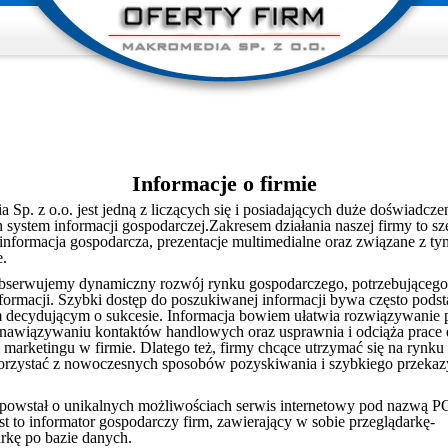
Informacje o firmie
Sp. z o.o. jest jedną z liczących się i posiadających duże doświadcze
h system informacji gospodarczej.Zakresem działania naszej firmy to s
informacja gospodarcza, prezentacje multimedialne oraz związane z ty
e.
serwujemy dynamiczny rozwój rynku gospodarczego, potrzebującego 
informacji. Szybki dostęp do poszukiwanej informacji bywa często po
 decydującym o sukcesie. Informacja bowiem ułatwia rozwiązywanie
awiązywaniu kontaktów handlowych oraz usprawnia i odciąża prace 
 marketingu w firmie. Dlatego też, firmy chcące utrzymać się na rynku
rzystać z nowoczesnych sposobów pozyskiwania i szybkiego przeka
 powstał o unikalnych możliwościach serwis internetowy pod nazwą
t to informator gospodarczy firm, zawierający w sobie przeglądarkę-
kę po bazie danych.