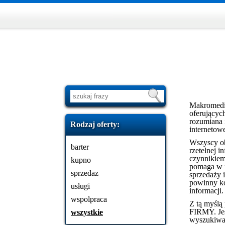
Makromedia 
oferującyc
rozumiana 
Rodzaj oferty:
internetow
Wszyscy ob
barter
rzetelnej 
czynnikiem
kupno
pomaga w n
sprzedaz
sprzedaży i
powinny ko
usługi
informacji.
wspolpraca
Z tą myślą
FIRMY. Jes
wszystkie
wyszukiwar