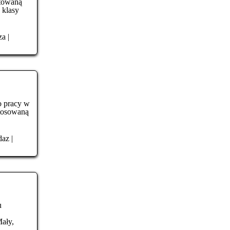
ptowaną
 klasy
za
|
o pracy w
stosowaną
daz
|
u
ały,