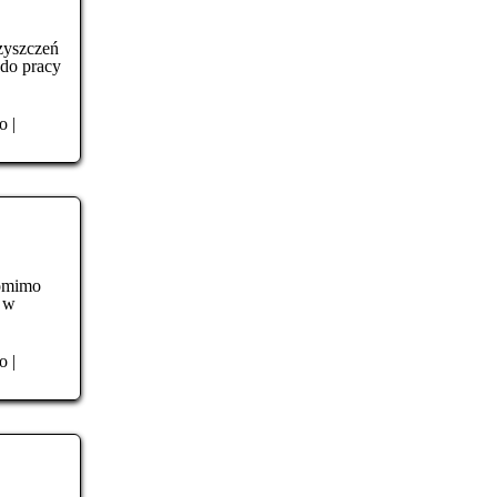
zyszczeń
do pracy
o
|
Pomimo
y w
o
|