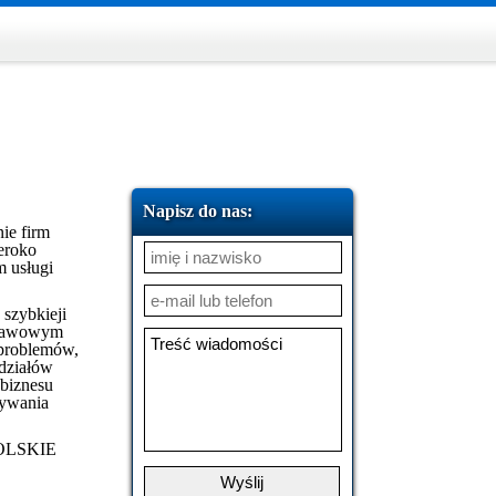
Napisz do nas:
nie firm
zeroko
m usługi
szybkieji
dstawowym
 problemów,
działów
 biznesu
zywania
 POLSKIE