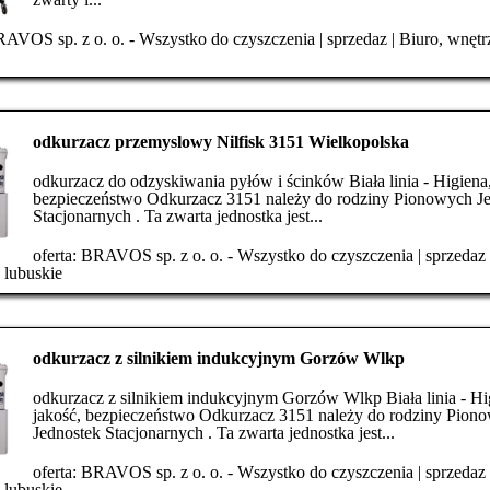
AVOS sp. z o. o. - Wszystko do czyszczenia
|
sprzedaz
|
Biuro, wnętr
odkurzacz przemyslowy Nilfisk 3151 Wielkopolska
odkurzacz do odzyskiwania pyłów i ścinków Biała linia - Higiena,
bezpieczeństwo Odkurzacz 3151 należy do rodziny Pionowych J
Stacjonarnych . Ta zwarta jednostka jest...
oferta:
BRAVOS sp. z o. o. - Wszystko do czyszczenia
|
sprzedaz
|
lubuskie
odkurzacz z silnikiem indukcyjnym Gorzów Wlkp
odkurzacz z silnikiem indukcyjnym Gorzów Wlkp Biała linia - Hi
jakość, bezpieczeństwo Odkurzacz 3151 należy do rodziny Pion
Jednostek Stacjonarnych . Ta zwarta jednostka jest...
oferta:
BRAVOS sp. z o. o. - Wszystko do czyszczenia
|
sprzedaz
|
lubuskie