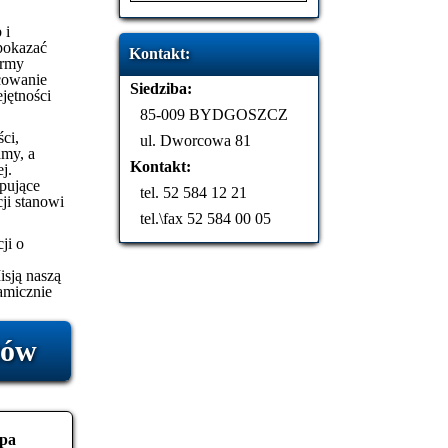
 i
 pokazać
Kontakt:
irmy
cowanie
Siedziba:
jętności
85-009 BYDGOSZCZ
ści,
ul. Dworcowa 81
amy, a
Kontakt:
j.
pujące
tel. 52 584 12 21
cji stanowi
tel.\fax 52 584 00 05
ji o
isją naszą
namicznie
tów
epa