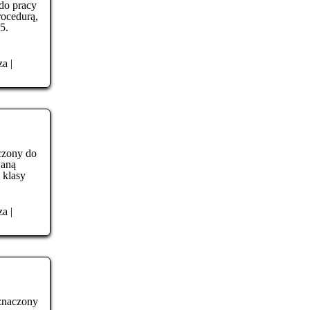
do pracy
rocedurą,
5.
za
|
czony do
waną
 klasy
za
|
eznaczony