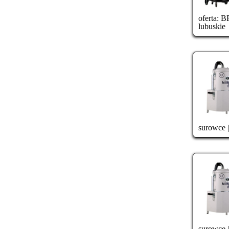
oferta:
BR
lubuskie
surowce
surowce