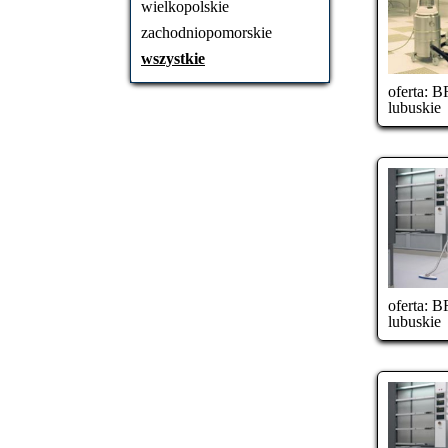
wielkopolskie
zachodniopomorskie
wszystkie
oferta:
BR
lubuskie
oferta:
BR
lubuskie