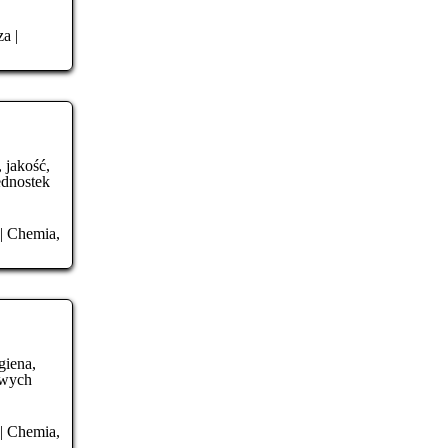
za
|
 jakość,
ednostek
|
Chemia,
giena,
owych
|
Chemia,