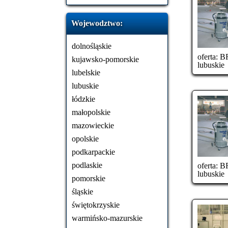
Wojewodztwo:
dolnośląskie
oferta:
BR
kujawsko-pomorskie
lubuskie
lubelskie
lubuskie
łódzkie
małopolskie
mazowieckie
opolskie
podkarpackie
podlaskie
oferta:
BR
lubuskie
pomorskie
śląskie
świętokrzyskie
warmińsko-mazurskie