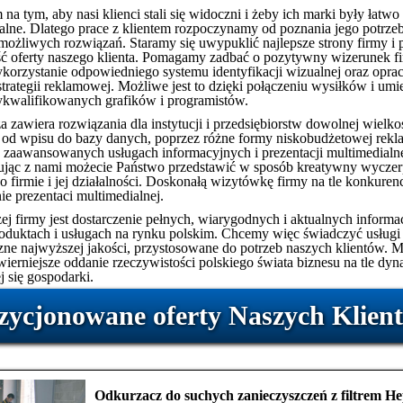
na tym, aby nasi klienci stali się widoczni i żeby ich marki były łatwo
lne. Dlatego prace z klientem rozpoczynamy od poznania jego potrzeb
 możliwych rozwiązań. Staramy się uwypuklić najlepsze strony firmy i
ść oferty naszego klienta. Pomagamy zadbać o pozytywny wizerunek f
korzystanie odpowiedniego systemu identyfikacji wizualnej oraz opra
trategii reklamowej. Możliwe jest to dzięki połączeniu wysiłków i umie
walifikowanych grafików i programistów.
a zawiera rozwiązania dla instytucji i przedsiębiorstw dowolnej wielko
 od wpisu do bazy danych, poprzez różne formy niskobudżetowej rekl
 zaawansowanych usługach informacyjnych i prezentacji multimedialne
jąc z nami możecie Państwo przedstawić w sposób kreatywny wyczer
o firmie i jej działalności. Doskonałą wizytówkę firmy na tle konkuren
ie prezentaci multimedialnej.
ej firmy jest dostarczenie pełnych, wiarygodnych i aktualnych informac
roduktach i usługach na rynku polskim. Chcemy więc świadczyć usługi
zne najwyższej jakości, przystosowane do potrzeb naszych klientów. M
jwierniejsze oddanie rzeczywistości polskiego świata biznesu na tle dy
j się gospodarki.
zycjonowane oferty Naszych Klien
Odkurzacz do suchych zanieczyszczeń z filtrem H