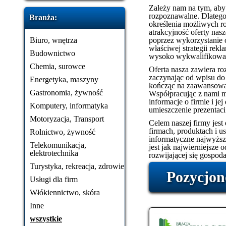
Zależy nam na tym, aby n
rozpoznawalne. Dlatego
Branża:
określenia możliwych ro
atrakcyjność oferty na
Biuro, wnętrza
poprzez wykorzystanie 
właściwej strategii rek
Budownictwo
wysoko wykwalifikowan
Chemia, surowce
Oferta nasza zawiera roz
zaczynając od wpisu do
Energetyka, maszyny
kończąc na zaawansowan
Gastronomia, żywność
Współpracując z nami 
informacje o firmie i je
Komputery, informatyka
umieszczenie prezentaci
Motoryzacja, Transport
Celem naszej firmy jest
firmach, produktach i 
Rolnictwo, żywność
informatyczne najwyższe
Telekomunikacja,
jest jak najwierniejsze 
elektrotechnika
rozwijającej się gospoda
Turystyka, rekreacja, zdrowie
Pozycjon
Usługi dla firm
Włókiennictwo, skóra
Inne
wszystkie