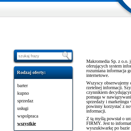
Makromedia Sp. z o.o. j
oferujących system info
rozumiana informacja go
Rodzaj oferty:
internetowe.
Wszyscy obserwujemy d
barter
rzetelnej informacji. 
czynnikiem decydującym
kupno
pomaga w nawiązywaniu
sprzedaz
sprzedaży i marketingu 
powinny korzystać z n
usługi
informacji.
wspolpraca
Z tą myślą powstał o u
FIRMY. Jest to informat
wszystkie
wyszukiwarkę po bazie