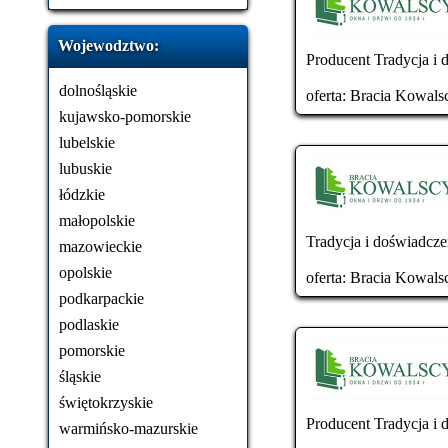
Wojewodztwo:
Producent Tradycja i 
dolnośląskie
oferta:
Bracia Kowals
kujawsko-pomorskie
lubelskie
lubuskie
łódzkie
małopolskie
Tradycja i doświadcze
mazowieckie
opolskie
oferta:
Bracia Kowals
podkarpackie
podlaskie
pomorskie
śląskie
świętokrzyskie
Producent Tradycja i 
warmińsko-mazurskie